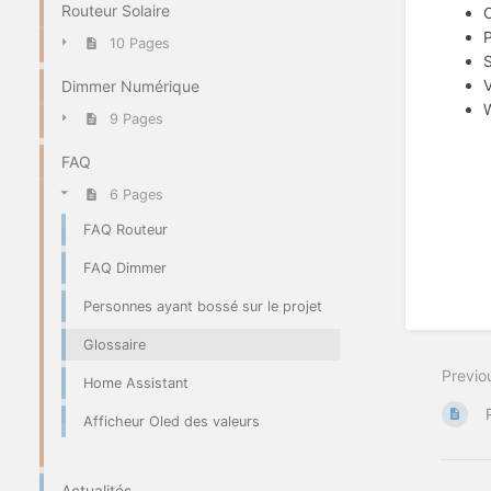
Routeur Solaire
O
P
10 Pages
S
V
Dimmer Numérique
W
9 Pages
FAQ
6 Pages
FAQ Routeur
FAQ Dimmer
Personnes ayant bossé sur le projet
Glossaire
Previo
Home Assistant
Afficheur Oled des valeurs
Actualités