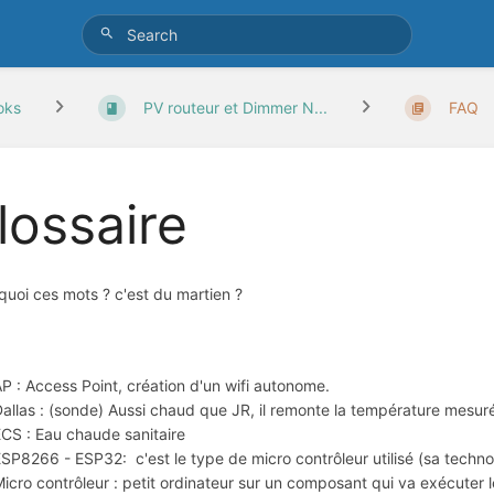
oks
PV routeur et Dimmer N...
FAQ
lossaire
 quoi ces mots ? c'est du martien ?
P : Access Point, création d'un wifi autonome.
allas : (sonde) Aussi chaud que JR, il remonte la température mesu
CS : Eau chaude sanitaire
SP8266 - ESP32: c'est le type de micro contrôleur utilisé (sa techno
icro contrôleur : petit ordinateur sur un composant qui va exécuter