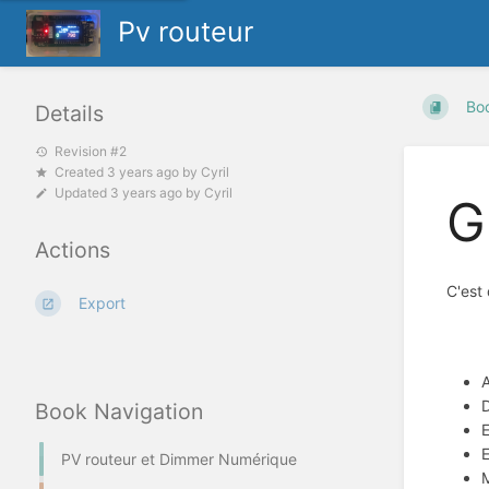
Pv routeur
Bo
Details
Revision #2
Created
3 years ago
by
Cyril
Updated
3 years ago
by
Cyril
G
Actions
C'est
Export
A
D
Book Navigation
E
E
PV routeur et Dimmer Numérique
M