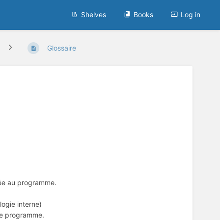
Shelves
Books
Log in
Glossaire
rée au programme.
logie interne)
 le programme.